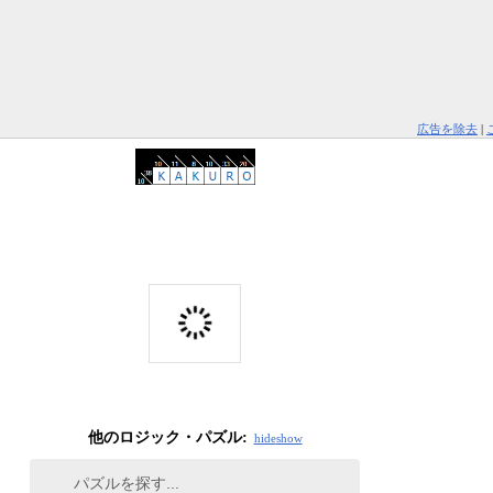
広告を除去
|
他のロジック・パズル:
hide
show