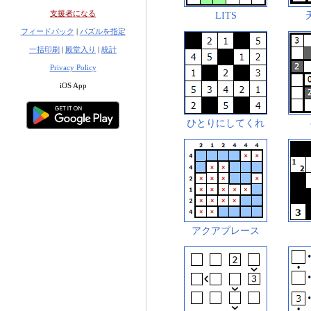
支援者になる
LITS
フィードバック
|
パズルを指定
一括印刷
|
殿堂入り
|
統計
Privacy Policy
iOS App
ひとりにしてくれ
アクアプレース