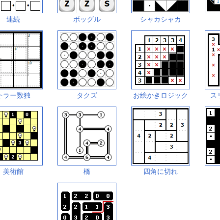
連続
ボッグル
シャカシャカ
キラー数独
タクズ
お絵かきロジック
ス
美術館
橋
四角に切れ