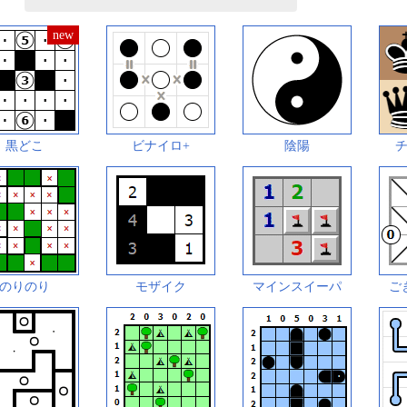
黒どこ
ビナイロ+
陰陽
のりのり
モザイク
マインスイーパ
ご