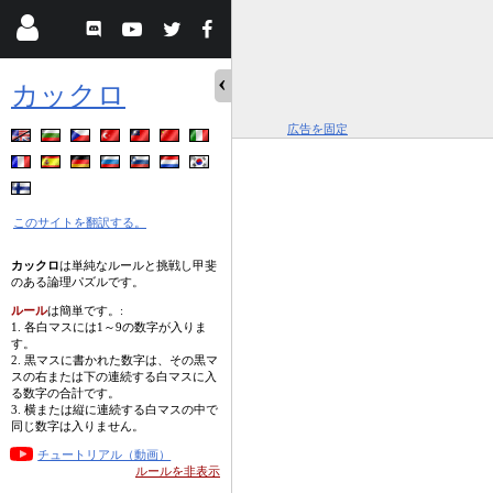
カックロ
広告を固定
このサイトを翻訳する。
カックロ
は単純なルールと挑戦し甲斐
のある論理パズルです。
ルール
は簡単です。:
1. 各白マスには1～9の数字が入りま
す。
2. 黒マスに書かれた数字は、その黒マ
スの右または下の連続する白マスに入
る数字の合計です。
3. 横または縦に連続する白マスの中で
同じ数字は入りません。
チュートリアル（動画）
ルールを非表示