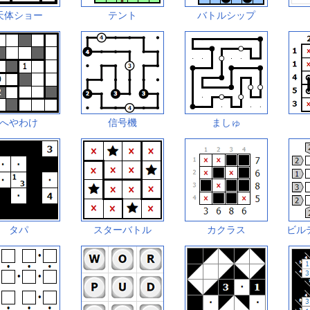
天体ショー
テント
バトルシップ
へやわけ
信号機
ましゅ
タパ
スターバトル
カクラス
ビル