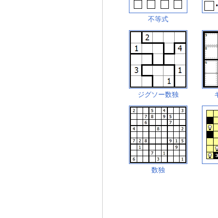
不等式
ジグソー数独
数独