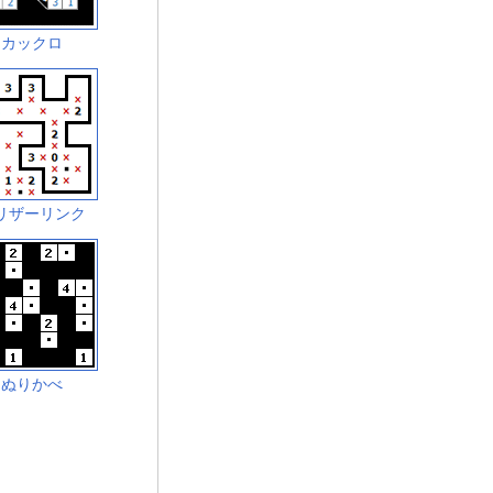
カックロ
リザーリンク
ぬりかべ