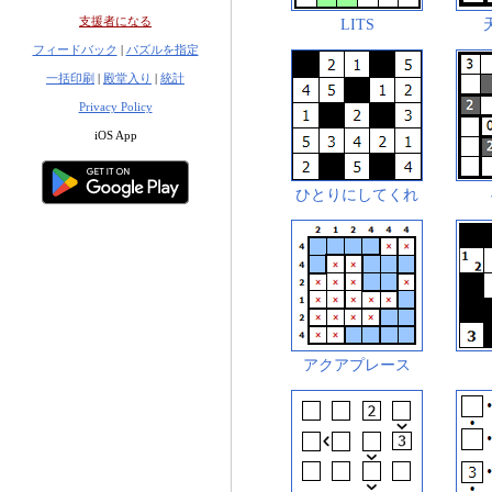
支援者になる
LITS
フィードバック
|
パズルを指定
一括印刷
|
殿堂入り
|
統計
Privacy Policy
iOS App
ひとりにしてくれ
アクアプレース