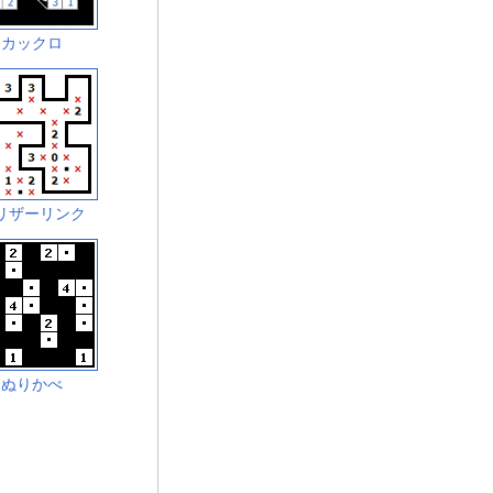
カックロ
リザーリンク
ぬりかべ