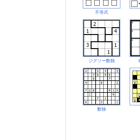
不等式
ジグソー数独
数独