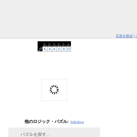
広告を除去
|
他のロジック・パズル:
hide
show