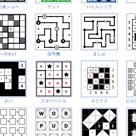
天体ショー
テント
バトルシップ
へやわけ
信号機
ましゅ
タパ
スターバトル
カクラス
ビル