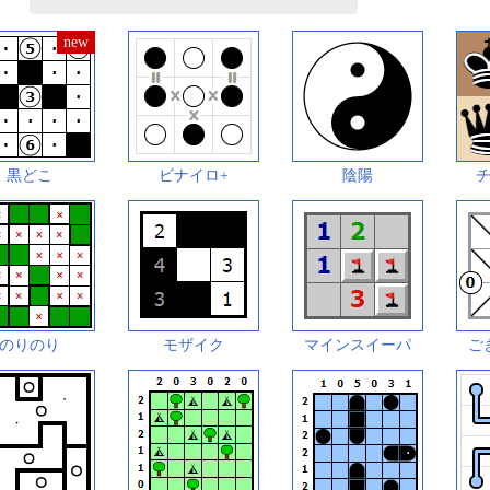
黒どこ
ビナイロ+
陰陽
のりのり
モザイク
マインスイーパ
ご