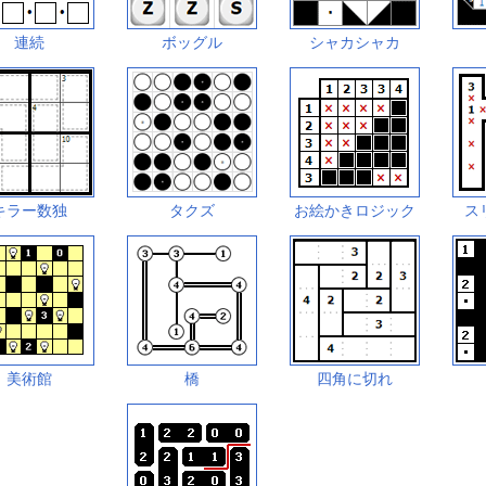
連続
ボッグル
シャカシャカ
キラー数独
タクズ
お絵かきロジック
ス
美術館
橋
四角に切れ