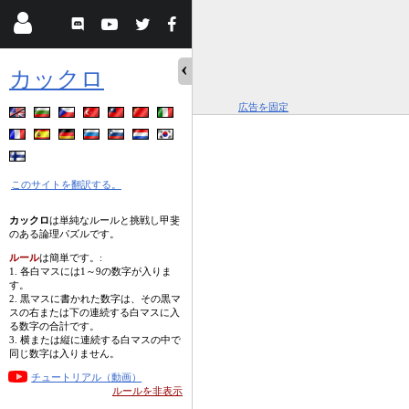
カックロ
広告を固定
このサイトを翻訳する。
カックロ
は単純なルールと挑戦し甲斐
のある論理パズルです。
ルール
は簡単です。:
1. 各白マスには1～9の数字が入りま
す。
2. 黒マスに書かれた数字は、その黒マ
スの右または下の連続する白マスに入
る数字の合計です。
3. 横または縦に連続する白マスの中で
同じ数字は入りません。
チュートリアル（動画）
ルールを非表示