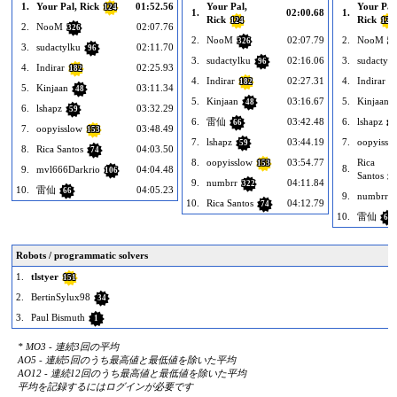
1.
Your Pal, Rick
01:52.56
Your Pal,
Your Pal
124
1.
02:00.68
1.
Rick
Rick
124
124
2.
NooM
02:07.76
326
2.
NooM
02:07.79
2.
NooM
326
32
3.
sudactylku
02:11.70
96
3.
sudactylku
02:16.06
3.
sudactylk
96
4.
Indirar
02:25.93
182
4.
Indirar
02:27.31
4.
Indirar
182
1
5.
Kinjaan
03:11.34
48
5.
Kinjaan
03:16.67
5.
Kinjaan
48
6.
lshapz
03:32.29
59
6.
雷仙
03:42.48
6.
lshapz
66
5
7.
oopyisslow
03:48.49
153
7.
lshapz
03:44.19
7.
oopyissl
59
8.
Rica Santos
04:03.50
74
8.
oopyisslow
03:54.77
Rica
153
8.
9.
mvl666Darkrio
04:04.48
106
Santos
7
9.
numbrr
04:11.84
322
10.
雷仙
04:05.23
66
9.
numbrr
3
10.
Rica Santos
04:12.79
74
10.
雷仙
66
Robots / programmatic solvers
1.
tlstyer
151
2.
BertinSylux98
34
3.
Paul Bismuth
1
* MO3 - 連続3回の平均
AO5 - 連続5回のうち最高値と最低値を除いた平均
AO12 - 連続12回のうち最高値と最低値を除いた平均
平均を記録するにはログインが必要です