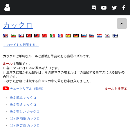
カックロ
このサイトを翻訳する。
カックロ
は単純なルールと挑戦し甲斐のある論理パズルです。
ルール
は簡単です。:
1. 各白マスには1～9の数字が入ります。
2. 黒マスに書かれた数字は、その黒マスの右または下の連続する白マスに入る数字の
合計です。
3. 横または縦に連続する白マスの中で同じ数字は入りません。
チュートリアル（動画）
ルールを非表示
6x6 簡単 カックロ
6x6 普通 カックロ
6x6 難しい カックロ
10x10 簡単 カックロ
10x10 普通 カックロ