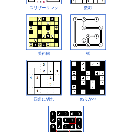
スリザーリンク
数独
美術館
橋
四角に切れ
ぬりかべ