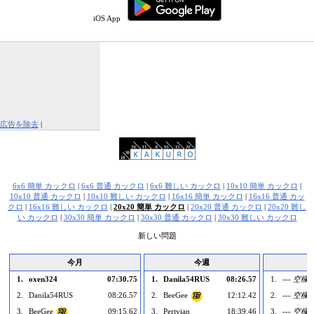
iOS App
広告を除去
|
この広告を報告する
6x6 簡単 カックロ
|
6x6 普通 カックロ
|
6x6 難しい カックロ
|
10x10 簡単 カックロ
|
10x10 普通 カックロ
|
10x10 難しい カックロ
|
16x16 簡単 カックロ
|
16x16 普通 カッ
クロ
|
16x16 難しい カックロ
|
20x20 簡単 カックロ
|
20x20 普通 カックロ
|
20x20 難し
い カックロ
|
30x30 簡単 カックロ
|
30x30 普通 カックロ
|
30x30 難しい カックロ
新しい問題
今月
今週
1.
oxen324
07:30.75
1.
Danila54RUS
08:26.57
1.
--- 空欄 -
2.
Danila54RUS
08:26.57
2.
BeeGee
12:12.42
2.
--- 空欄 -
27
3.
BeeGee
09:15.62
3.
Pertyian
18:39.46
3.
--- 空欄 -
27